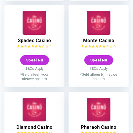
Spades Casino
Monte Casino
Speel Nu
Speel Nu
T&Cs Apply
T&Cs Apply
*Geld alleen voor
*Geld alleen bij nieuwe
nieuwe spelers
spelers
Diamond Casino
Pharaoh Casino