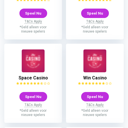
Speel Nu
Speel Nu
T&Cs Apply
T&Cs Apply
*Geld alleen voor
*Geld alleen voor
nieuwe spelers
nieuwe spelers
Space Casino
Win Casino
Speel Nu
Speel Nu
T&Cs Apply
T&Cs Apply
*Geld alleen voor
*Geld alleen voor
nieuwe spelers
nieuwe spelers