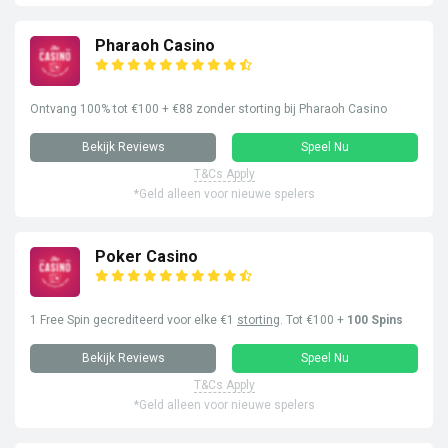
Pharaoh Casino
Ontvang 100% tot €100 + €88 zonder storting bij Pharaoh Casino
Bekijk Reviews
Speel Nu
T&Cs Apply
*Geld alleen voor nieuwe spelers
Poker Casino
1 Free Spin gecrediteerd voor elke €1
storting
. Tot €100 +
100 Spins
Bekijk Reviews
Speel Nu
T&Cs Apply
*Geld alleen voor nieuwe spelers