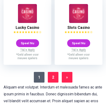
Lucky Casino
Slots Casino
Speel Nu
Speel Nu
T&Cs Apply
T&Cs Apply
*Geld alleen voor
*Geld alleen voor
nieuwe spelers
nieuwe spelers
1
2
»
Aliquam erat volutpat. Interdum et malesuada fames ac ante
ipsum primis in faucibus. Donec dignissim bibendum dui,
vel blandit velit accumsan et. Proin aliquet sapien ac eros