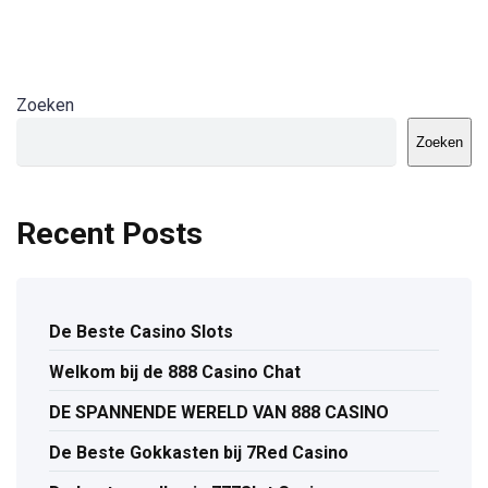
Zoeken
Zoeken
Recent Posts
De Beste Casino Slots
Welkom bij de 888 Casino Chat
DE SPANNENDE WERELD VAN 888 CASINO
De Beste Gokkasten bij 7Red Casino