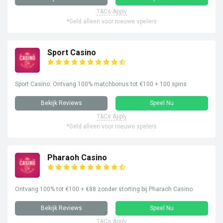
T&Cs Apply
*Geld alleen voor nieuwe spelers
Sport Casino
Sport Casino: Ontvang 100% matchbonus tot €100 + 100 spins
Bekijk Reviews
Speel Nu
T&Cs Apply
*Geld alleen voor nieuwe spelers
Pharaoh Casino
Ontvang 100% tot €100 + €88 zonder storting bij Pharaoh Casino
Bekijk Reviews
Speel Nu
T&Cs Apply