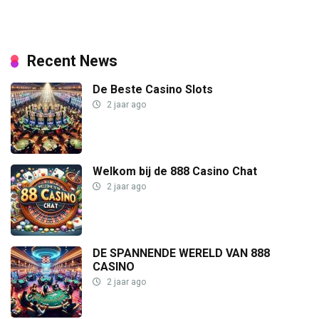
Recent News
De Beste Casino Slots
2 jaar ago
Welkom bij de 888 Casino Chat
2 jaar ago
DE SPANNENDE WERELD VAN 888
CASINO
2 jaar ago