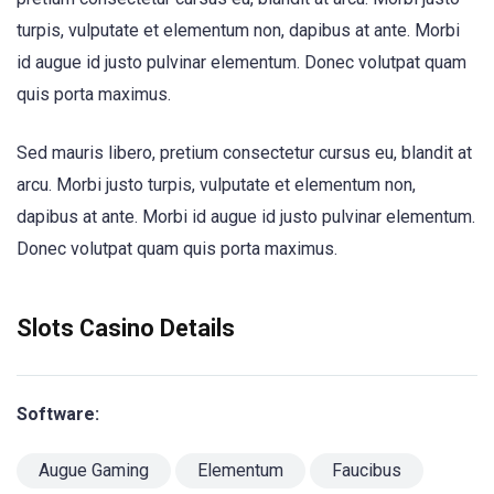
turpis, vulputate et elementum non, dapibus at ante. Morbi
id augue id justo pulvinar elementum. Donec volutpat quam
quis porta maximus.
Sed mauris libero, pretium consectetur cursus eu, blandit at
arcu. Morbi justo turpis, vulputate et elementum non,
dapibus at ante. Morbi id augue id justo pulvinar elementum.
Donec volutpat quam quis porta maximus.
Slots Casino Details
Software:
Augue Gaming
Elementum
Faucibus