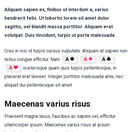
Aliquam sapien ex, finibus ut interdum a, varius
hendrerit felis. Ut lobortis lorem sit amet dolor
sagittis, vel blandit massa porttitor. Aliquam erat
volutpat. Duis tincidunt, turpis ut porta malesuada.
Cras in nisi id turpis cursus vulputate. Aliquam at sapien non
A
A
A
tellus congue efficitur. Nam
A
scelerisque quam quis turpis pellentesque, in
placerat erat laoreet. Integer porttitor malesuada ante, nec
aliquet dui pellentesque sit amet.
Maecenas varius risus
Praesent magna lacus, faucibus ac sapien vel, efficitur
ullamcorper ipsum. Maecenas varius risus at ipsum