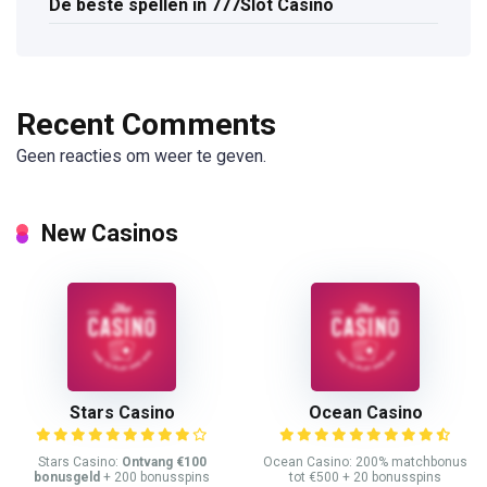
De beste spellen in 777Slot Casino
Recent Comments
Geen reacties om weer te geven.
New Casinos
Stars Casino
Ocean Casino
Stars Casino:
Ontvang €100
Ocean Casino: 200% matchbonus
bonusgeld
+ 200 bonusspins
tot €500 + 20 bonusspins