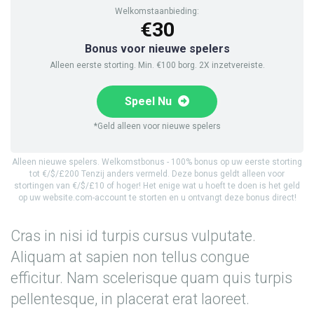
Welkomstaanbieding:
€30
Bonus voor nieuwe spelers
Alleen eerste storting. Min. €100 borg. 2X inzetvereiste.
Speel Nu
*Geld alleen voor nieuwe spelers
Alleen nieuwe spelers. Welkomstbonus - 100% bonus op uw eerste storting
tot €/$/£200 Tenzij anders vermeld. Deze bonus geldt alleen voor
stortingen van €/$/£10 of hoger! Het enige wat u hoeft te doen is het geld
op uw website.com-account te storten en u ontvangt deze bonus direct!
Cras in nisi id turpis cursus vulputate.
Aliquam at sapien non tellus congue
efficitur. Nam scelerisque quam quis turpis
pellentesque, in placerat erat laoreet.