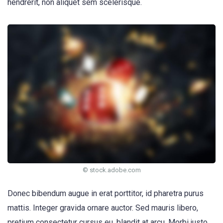
hendrerit, non aliquet sem scelerisque.
© stock.adobe.com
Donec bibendum augue in erat porttitor, id pharetra purus
mattis. Integer gravida ornare auctor. Sed mauris libero,
pretium consectetur cursus eu, blandit at arcu. Morbi justo