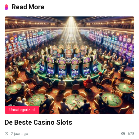
Read More
Uncategorized
De Beste Casino Slots
2 jaar ago
678