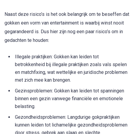
Naast deze risico’s is het ook belangrijk om te beseffen dat
gokken een vorm van entertainment is waarbij winst nooit
gegarandeerd is. Dus hier zijn nog een paar risico’s om in
gedachten te houden:
Illegale praktijken: Gokken kan leiden tot
betrokkenheid bij illegale praktijken zoals vals spelen
en matchfixing, wat wettelijke en juridische problemen
met zich mee kan brengen.
Gezinsproblemen: Gokken kan leiden tot spanningen
binnen een gezin vanwege financiële en emotionele
belasting.
Gezondheidsproblemen: Langdurige gokpraktijken
kunnen leiden tot lichamelijke gezondheidsproblemen
door stress, gebrek aan slaap en slechte