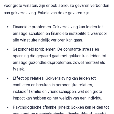
voor grote winsten, zijn er ook serieuze gevaren verbonden
aan gokverslaving. Enkele van deze gevaren zijn:
Financiële problemen: Gokverslaving kan leiden tot
ernstige schulden en financiële instabiliteit, waardoor
alle winst uiteindelijk verloren kan gaan.
Gezondheidsproblemen: De constante stress en
spanning die gepaard gaat met gokken kan leiden tot
ernstige gezondheidsproblemen, zowel mentaal als
fysiek.
Effect op relaties: Gokverslaving kan leiden tot
conflicten en breuken in persoonlijke relaties,
inclusief familie en vriendschappen, wat een grote
impact kan hebben op het welzijn van een individu.
Psychologische afhankelijkheid: Gokken kan leiden tot
een ernstige psychologische afhankelijkheid, waarbij