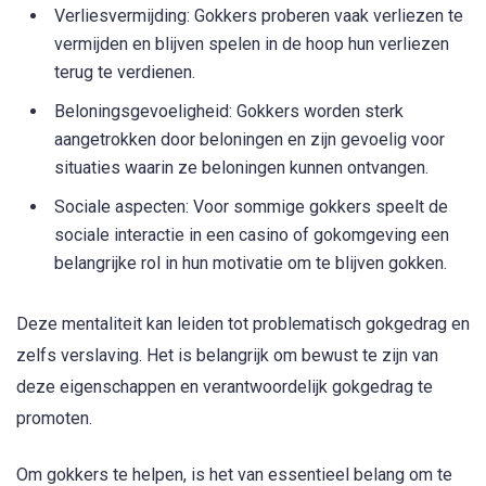
Verliesvermijding: Gokkers proberen vaak verliezen te
vermijden en blijven spelen in de hoop hun verliezen
terug te verdienen.
Beloningsgevoeligheid: Gokkers worden sterk
aangetrokken door beloningen en zijn gevoelig voor
situaties waarin ze beloningen kunnen ontvangen.
Sociale aspecten: Voor sommige gokkers speelt de
sociale interactie in een casino of gokomgeving een
belangrijke rol in hun motivatie om te blijven gokken.
Deze mentaliteit kan leiden tot problematisch gokgedrag en
zelfs verslaving. Het is belangrijk om bewust te zijn van
deze eigenschappen en verantwoordelijk gokgedrag te
promoten.
Om gokkers te helpen, is het van essentieel belang om te