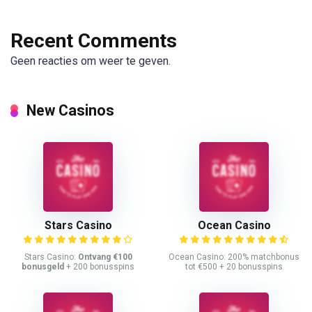
Recent Comments
Geen reacties om weer te geven.
New Casinos
Stars Casino
Ocean Casino
Stars Casino:
Ontvang €100
Ocean Casino: 200% matchbonus
bonusgeld
+ 200 bonusspins
tot €500 + 20 bonusspins