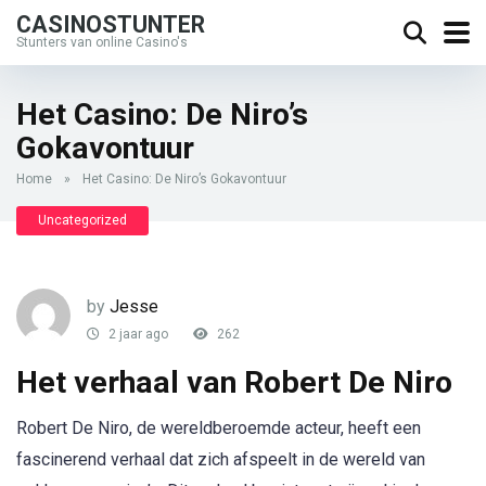
CASINOSTUNTER
Stunters van online Casino's
Het Casino: De Niro’s
Gokavontuur
Home
»
Het Casino: De Niro’s Gokavontuur
Uncategorized
by
Jesse
2 jaar ago
262
Het verhaal van Robert De Niro
Robert De Niro, de wereldberoemde acteur, heeft een
fascinerend verhaal dat zich afspeelt in de wereld van