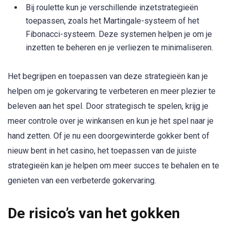
Bij roulette kun je verschillende inzetstrategieën
toepassen, zoals het Martingale-systeem of het
Fibonacci-systeem. Deze systemen helpen je om je
inzetten te beheren en je verliezen te minimaliseren.
Het begrijpen en toepassen van deze strategieën kan je
helpen om je gokervaring te verbeteren en meer plezier te
beleven aan het spel. Door strategisch te spelen, krijg je
meer controle over je winkansen en kun je het spel naar je
hand zetten. Of je nu een doorgewinterde gokker bent of
nieuw bent in het casino, het toepassen van de juiste
strategieën kan je helpen om meer succes te behalen en te
genieten van een verbeterde gokervaring.
De risico’s van het gokken