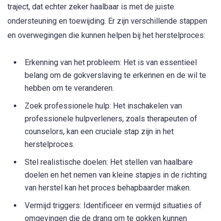
traject, dat echter zeker haalbaar is met de juiste
ondersteuning en toewijding. Er zijn verschillende stappen
en overwegingen die kunnen helpen bij het herstelproces:
Erkenning van het probleem: Het is van essentieel
belang om de gokverslaving te erkennen en de wil te
hebben om te veranderen.
Zoek professionele hulp: Het inschakelen van
professionele hulpverleners, zoals therapeuten of
counselors, kan een cruciale stap zijn in het
herstelproces.
Stel realistische doelen: Het stellen van haalbare
doelen en het nemen van kleine stapjes in de richting
van herstel kan het proces behapbaarder maken.
Vermijd triggers: Identificeer en vermijd situaties of
omgevingen die de drang om te gokken kunnen