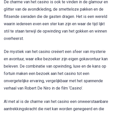
De charme van het casino is ook te vinden in de glamour en
glitter van de avondkleding, de smetteloze pakken en de
flitsende sieraden die de gasten dragen. Het is een wereld
waarin iedereen even een ster kan zijn en waar de tijd lijkt
stil te staan terwijl de opwinding van het gokken en winnen
overheerst.
De mystiek van het casino creëert een sfeer van mysterie
en avontuur, waar elke bezoeker zijn eigen gokavontuur kan
beleven. De combinatie van opwinding, luxe en de kans op
fortuin maken een bezoek aan het casino tot een
onvergetelijke ervaring, vergelijkbaar met het spannende
verhaal van Robert De Niro in de film ‘Casino’.
Al met al is de charme van het casino een onweerstaanbare
aantrekkingskracht die niet kan worden genegeerd en die