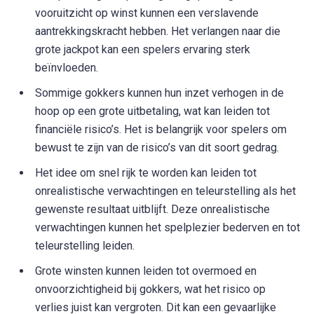
vooruitzicht op winst kunnen een verslavende
aantrekkingskracht hebben. Het verlangen naar die
grote jackpot kan een spelers ervaring sterk
beïnvloeden.
Sommige gokkers kunnen hun inzet verhogen in de
hoop op een grote uitbetaling, wat kan leiden tot
financiële risico’s. Het is belangrijk voor spelers om
bewust te zijn van de risico’s van dit soort gedrag.
Het idee om snel rijk te worden kan leiden tot
onrealistische verwachtingen en teleurstelling als het
gewenste resultaat uitblijft. Deze onrealistische
verwachtingen kunnen het spelplezier bederven en tot
teleurstelling leiden.
Grote winsten kunnen leiden tot overmoed en
onvoorzichtigheid bij gokkers, wat het risico op
verlies juist kan vergroten. Dit kan een gevaarlijke