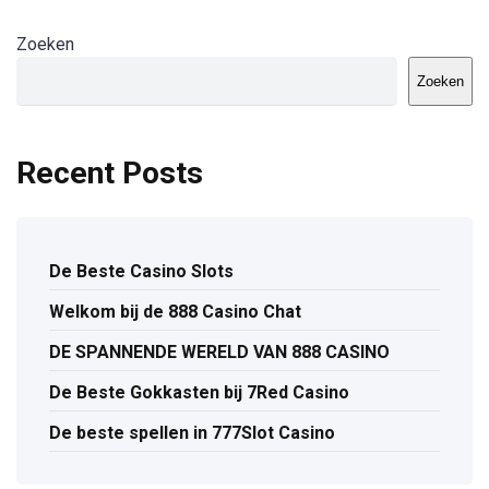
Zoeken
Zoeken
Recent Posts
De Beste Casino Slots
Welkom bij de 888 Casino Chat
DE SPANNENDE WERELD VAN 888 CASINO
De Beste Gokkasten bij 7Red Casino
De beste spellen in 777Slot Casino