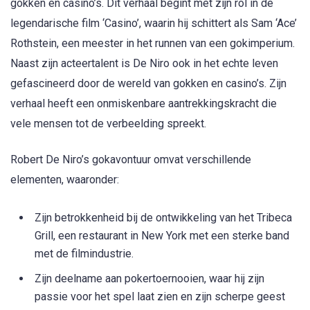
gokken en casino’s. Dit verhaal begint met zijn rol in de
legendarische film ‘Casino’, waarin hij schittert als Sam ‘Ace’
Rothstein, een meester in het runnen van een gokimperium.
Naast zijn acteertalent is De Niro ook in het echte leven
gefascineerd door de wereld van gokken en casino’s. Zijn
verhaal heeft een onmiskenbare aantrekkingskracht die
vele mensen tot de verbeelding spreekt.
Robert De Niro’s gokavontuur omvat verschillende
elementen, waaronder:
Zijn betrokkenheid bij de ontwikkeling van het Tribeca
Grill, een restaurant in New York met een sterke band
met de filmindustrie.
Zijn deelname aan pokertoernooien, waar hij zijn
passie voor het spel laat zien en zijn scherpe geest