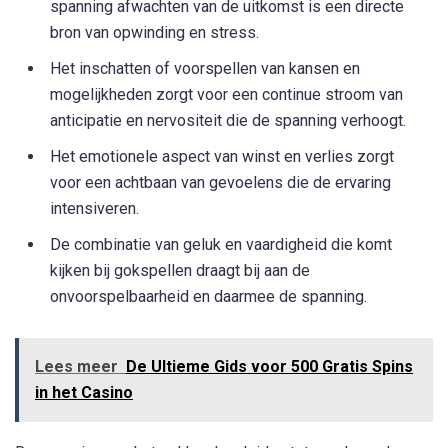
spanning afwachten van de uitkomst is een directe
bron van opwinding en stress.
Het inschatten of voorspellen van kansen en
mogelijkheden zorgt voor een continue stroom van
anticipatie en nervositeit die de spanning verhoogt.
Het emotionele aspect van winst en verlies zorgt
voor een achtbaan van gevoelens die de ervaring
intensiveren.
De combinatie van geluk en vaardigheid die komt
kijken bij gokspellen draagt bij aan de
onvoorspelbaarheid en daarmee de spanning.
Lees meer
De Ultieme Gids voor 500 Gratis Spins
in het Casino