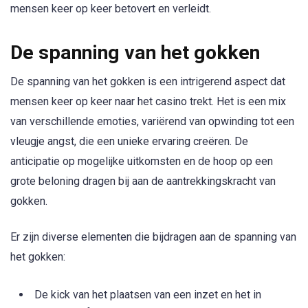
mensen keer op keer betovert en verleidt.
De spanning van het gokken
De spanning van het gokken is een intrigerend aspect dat
mensen keer op keer naar het casino trekt. Het is een mix
van verschillende emoties, variërend van opwinding tot een
vleugje angst, die een unieke ervaring creëren. De
anticipatie op mogelijke uitkomsten en de hoop op een
grote beloning dragen bij aan de aantrekkingskracht van
gokken.
Er zijn diverse elementen die bijdragen aan de spanning van
het gokken:
De kick van het plaatsen van een inzet en het in