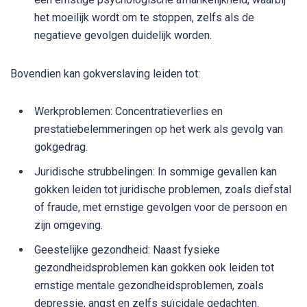
het moeilijk wordt om te stoppen, zelfs als de
negatieve gevolgen duidelijk worden.
Bovendien kan gokverslaving leiden tot:
Werkproblemen: Concentratieverlies en
prestatiebelemmeringen op het werk als gevolg van
gokgedrag.
Juridische strubbelingen: In sommige gevallen kan
gokken leiden tot juridische problemen, zoals diefstal
of fraude, met ernstige gevolgen voor de persoon en
zijn omgeving.
Geestelijke gezondheid: Naast fysieke
gezondheidsproblemen kan gokken ook leiden tot
ernstige mentale gezondheidsproblemen, zoals
depressie, angst en zelfs suïcidale gedachten.