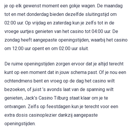
je op elk gewenst moment een gokje wagen. De maandag
tot en met donderdag bieden dezelfde sluitingstijd om
02:00 uur. Op vrijdag en zaterdag kun je zelfs tot in de
vroege uurtjes genieten van het casino tot 04:00 uur. De
zondag heeft aangepaste openingstijden, waarbij het casino
om 12:00 uur opent en om 02:00 uur sluit.
De ruime openingstijden zorgen ervoor dat je altijd terecht
kunt op een moment dat in jouw schema past. Of je nou een
ochtendmens bent en vroeg op de dag het casino wilt
bezoeken, of juist ’s avonds laat van de spanning wilt
genieten, Jack’s Casino Tilburg staat klaar om je te
ontvangen. Zelfs op feestdagen kun je terecht voor een
extra dosis casinoplezier dankzij aangepaste
openingstijden.