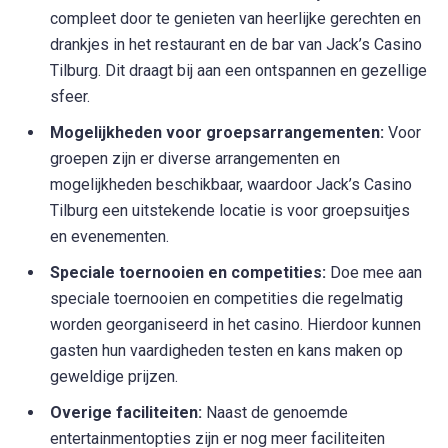
compleet door te genieten van heerlijke gerechten en
drankjes in het restaurant en de bar van Jack’s Casino
Tilburg. Dit draagt bij aan een ontspannen en gezellige
sfeer.
Mogelijkheden voor groepsarrangementen:
Voor
groepen zijn er diverse arrangementen en
mogelijkheden beschikbaar, waardoor Jack’s Casino
Tilburg een uitstekende locatie is voor groepsuitjes
en evenementen.
Speciale toernooien en competities:
Doe mee aan
speciale toernooien en competities die regelmatig
worden georganiseerd in het casino. Hierdoor kunnen
gasten hun vaardigheden testen en kans maken op
geweldige prijzen.
Overige faciliteiten:
Naast de genoemde
entertainmentopties zijn er nog meer faciliteiten