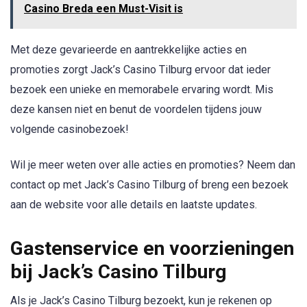
Casino Breda een Must-Visit is
Met deze gevarieerde en aantrekkelijke acties en
promoties zorgt Jack’s Casino Tilburg ervoor dat ieder
bezoek een unieke en memorabele ervaring wordt. Mis
deze kansen niet en benut de voordelen tijdens jouw
volgende casinobezoek!
Wil je meer weten over alle acties en promoties? Neem dan
contact op met Jack’s Casino Tilburg of breng een bezoek
aan de website voor alle details en laatste updates.
Gastenservice en voorzieningen
bij Jack’s Casino Tilburg
Als je Jack’s Casino Tilburg bezoekt, kun je rekenen op