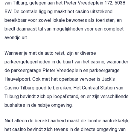
van Tilburg, gelegen aan het Pieter Vreedeplein 172, 5038
BW. De centrale ligging maakt het casino uitstekend
bereikbaar voor zowel lokale bewoners als toeristen, en
biedt daarnaast tal van mogelijkheden voor een compleet
avondje uit.
Wanneer je met de auto reist, zijn er diverse
parkeergelegenheden in de buurt van het casino, waaronder
de parkeergarage Pieter Vreedeplein en parkeergarage
Heuvelpoort. Ook met het openbaar vervoer is Jack’s
Casino Tilburg goed te bereiken. Het Centraal Station van
Tilburg bevindt zich op loopafstand, en er zijn verschillende
bushaltes in de nabije omgeving.
Niet alleen de bereikbaarheid maakt de locatie aantrekkelijk;
het casino bevindt zich tevens in de directe omgeving van