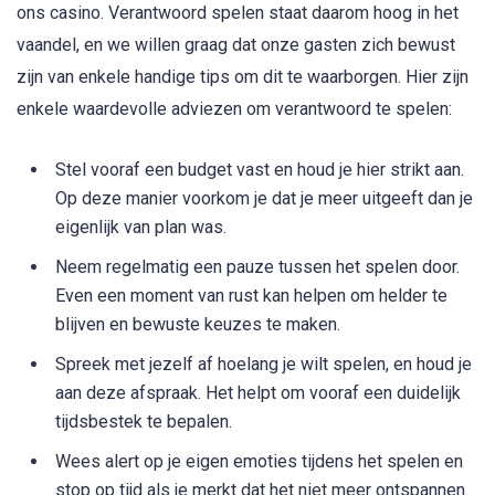
ons casino. Verantwoord spelen staat daarom hoog in het
vaandel, en we willen graag dat onze gasten zich bewust
zijn van enkele handige tips om dit te waarborgen. Hier zijn
enkele waardevolle adviezen om verantwoord te spelen:
Stel vooraf een budget vast en houd je hier strikt aan.
Op deze manier voorkom je dat je meer uitgeeft dan je
eigenlijk van plan was.
Neem regelmatig een pauze tussen het spelen door.
Even een moment van rust kan helpen om helder te
blijven en bewuste keuzes te maken.
Spreek met jezelf af hoelang je wilt spelen, en houd je
aan deze afspraak. Het helpt om vooraf een duidelijk
tijdsbestek te bepalen.
Wees alert op je eigen emoties tijdens het spelen en
stop op tijd als je merkt dat het niet meer ontspannen