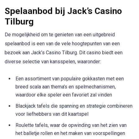
Spelaanbod bij Jack’s Casino
Tilburg
De mogelijkheid om te genieten van een uitgebreid
spelaanbod is een van de vele hoogtepunten van een
bezoek aan Jack’s Casino Tilburg. Dit casino biedt een
diverse selectie van kansspelen, waaronder:
Een assortiment van populaire gokkasten met een
breed scala aan thema’s en spelmechanismen,
waardoor elke speler een favoriet zal vinden
Blackjack tafels die spanning en strategie combineren
voor liefhebbers van dit kaartspel
Roulette tafels, waar de opwinding van het zien van
het balletje rollen en het maken van voorspellingen