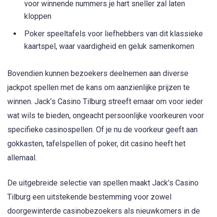
voor winnende nummers je hart sneller zal laten
kloppen
Poker speeltafels voor liefhebbers van dit klassieke
kaartspel, waar vaardigheid en geluk samenkomen
Bovendien kunnen bezoekers deelnemen aan diverse
jackpot spellen met de kans om aanzienlijke prijzen te
winnen. Jack’s Casino Tilburg streeft ernaar om voor ieder
wat wils te bieden, ongeacht persoonlijke voorkeuren voor
specifieke casinospellen. Of je nu de voorkeur geeft aan
gokkasten, tafelspellen of poker, dit casino heeft het
allemaal.
De uitgebreide selectie van spellen maakt Jack’s Casino
Tilburg een uitstekende bestemming voor zowel
doorgewinterde casinobezoekers als nieuwkomers in de