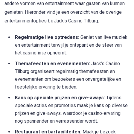
andere vormen van entertainment waar gasten van kunnen
genieten. Hieronder vind je een overzicht van de overige
entertainmentopties bij Jack’s Casino Tilburg:
Regelmatige live optredens:
Geniet van live muziek
en entertainment terwijl je ontspant en de sfeer van
het casino in je opneemt.
Themafeesten en evenementen:
Jack’s Casino
Tilburg organiseert regelmatig themafeesten en
evenementen om bezoekers een onvergetelijke en
feestelijke ervaring te bieden.
Kans op speciale prijzen en give-aways:
Tijdens
speciale acties en promoties maak je kans op diverse
prijzen en give-aways, waardoor je casino-ervaring
nog spannender en verrassender wordt.
Restaurant en barfaciliteiten:
Maak je bezoek