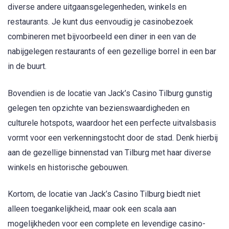
diverse andere uitgaansgelegenheden, winkels en
restaurants. Je kunt dus eenvoudig je casinobezoek
combineren met bijvoorbeeld een diner in een van de
nabijgelegen restaurants of een gezellige borrel in een bar
in de buurt.
Bovendien is de locatie van Jack’s Casino Tilburg gunstig
gelegen ten opzichte van bezienswaardigheden en
culturele hotspots, waardoor het een perfecte uitvalsbasis
vormt voor een verkenningstocht door de stad. Denk hierbij
aan de gezellige binnenstad van Tilburg met haar diverse
winkels en historische gebouwen.
Kortom, de locatie van Jack’s Casino Tilburg biedt niet
alleen toegankelijkheid, maar ook een scala aan
mogelijkheden voor een complete en levendige casino-