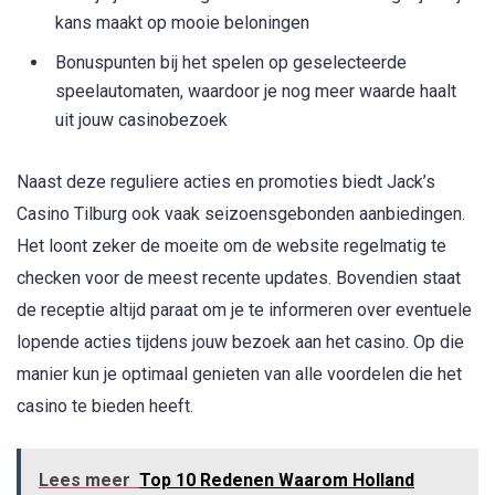
kans maakt op mooie beloningen
Bonuspunten bij het spelen op geselecteerde
speelautomaten, waardoor je nog meer waarde haalt
uit jouw casinobezoek
Naast deze reguliere acties en promoties biedt Jack’s
Casino Tilburg ook vaak seizoensgebonden aanbiedingen.
Het loont zeker de moeite om de website regelmatig te
checken voor de meest recente updates. Bovendien staat
de receptie altijd paraat om je te informeren over eventuele
lopende acties tijdens jouw bezoek aan het casino. Op die
manier kun je optimaal genieten van alle voordelen die het
casino te bieden heeft.
Lees meer
Top 10 Redenen Waarom Holland