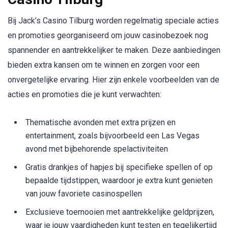
Bij Jack’s Casino Tilburg worden regelmatig speciale acties
en promoties georganiseerd om jouw casinobezoek nog
spannender en aantrekkelijker te maken. Deze aanbiedingen
bieden extra kansen om te winnen en zorgen voor een
onvergetelijke ervaring. Hier zijn enkele voorbeelden van de
acties en promoties die je kunt verwachten:
Thematische avonden met extra prijzen en
entertainment, zoals bijvoorbeeld een Las Vegas
avond met bijbehorende spelactiviteiten
Gratis drankjes of hapjes bij specifieke spellen of op
bepaalde tijdstippen, waardoor je extra kunt genieten
van jouw favoriete casinospellen
Exclusieve toernooien met aantrekkelijke geldprijzen,
waar je jouw vaardigheden kunt testen en tegelijkertijd