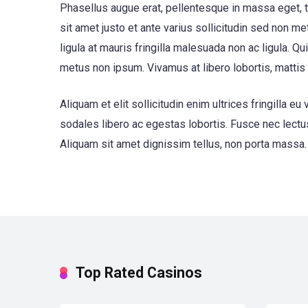
Phasellus augue erat, pellentesque in massa eget, tin
sit amet justo et ante varius sollicitudin sed non m
ligula at mauris fringilla malesuada non ac ligula. Qu
metus non ipsum. Vivamus at libero lobortis, mattis e
Aliquam et elit sollicitudin enim ultrices fringilla
sodales libero ac egestas lobortis. Fusce nec lectus
Aliquam sit amet dignissim tellus, non porta massa. 
Top Rated Casinos