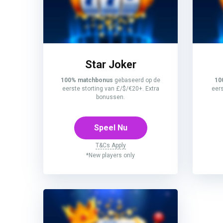
Star Joker
100% matchbonus
gebaseerd op de
10
eerste storting van £/$/€20+. Extra
eers
bonussen.
Speel Nu
T&Cs Apply
*New players only