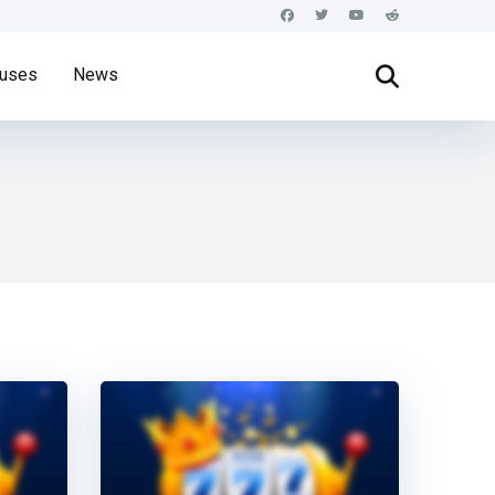
uses
News