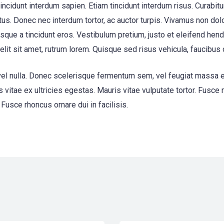
cidunt interdum sapien. Etiam tincidunt interdum risus. Curabitur 
etus. Donec nec interdum tortor, ac auctor turpis. Vivamus non dol
isque a tincidunt eros. Vestibulum pretium, justo et eleifend hendre
lit sit amet, rutrum lorem. Quisque sed risus vehicula, faucibus o
 eu vel nulla. Donec scelerisque fermentum sem, vel feugiat massa 
 vitae ex ultricies egestas. Mauris vitae vulputate tortor. Fusce
Fusce rhoncus ornare dui in facilisis.