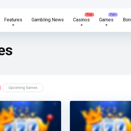
Features
Gambling News
Casinos
Games
Bon
es
Upcoming Games