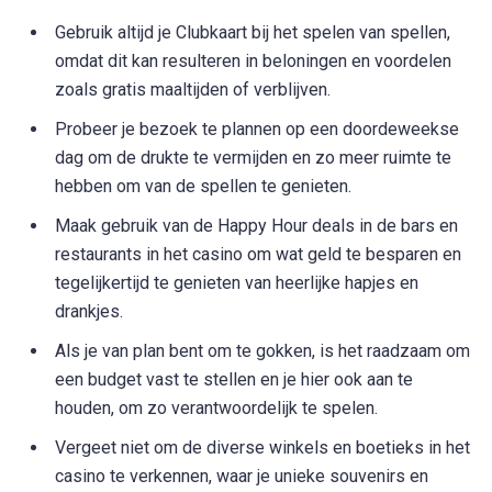
Gebruik altijd je Clubkaart bij het spelen van spellen,
omdat dit kan resulteren in beloningen en voordelen
zoals gratis maaltijden of verblijven.
Probeer je bezoek te plannen op een doordeweekse
dag om de drukte te vermijden en zo meer ruimte te
hebben om van de spellen te genieten.
Maak gebruik van de Happy Hour deals in de bars en
restaurants in het casino om wat geld te besparen en
tegelijkertijd te genieten van heerlijke hapjes en
drankjes.
Als je van plan bent om te gokken, is het raadzaam om
een budget vast te stellen en je hier ook aan te
houden, om zo verantwoordelijk te spelen.
Vergeet niet om de diverse winkels en boetieks in het
casino te verkennen, waar je unieke souvenirs en