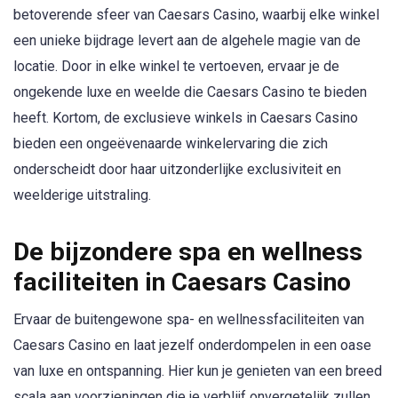
betoverende sfeer van Caesars Casino, waarbij elke winkel
een unieke bijdrage levert aan de algehele magie van de
locatie. Door in elke winkel te vertoeven, ervaar je de
ongekende luxe en weelde die Caesars Casino te bieden
heeft. Kortom, de exclusieve winkels in Caesars Casino
bieden een ongeëvenaarde winkelervaring die zich
onderscheidt door haar uitzonderlijke exclusiviteit en
weelderige uitstraling.
De bijzondere spa en wellness
faciliteiten in Caesars Casino
Ervaar de buitengewone spa- en wellnessfaciliteiten van
Caesars Casino en laat jezelf onderdompelen in een oase
van luxe en ontspanning. Hier kun je genieten van een breed
scala aan voorzieningen die je verblijf onvergetelijk zullen