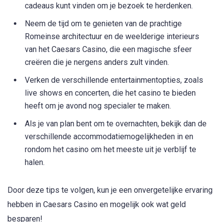
cadeaus kunt vinden om je bezoek te herdenken.
Neem de tijd om te genieten van de prachtige
Romeinse architectuur en de weelderige interieurs
van het Caesars Casino, die een magische sfeer
creëren die je nergens anders zult vinden.
Verken de verschillende entertainmentopties, zoals
live shows en concerten, die het casino te bieden
heeft om je avond nog specialer te maken.
Als je van plan bent om te overnachten, bekijk dan de
verschillende accommodatiemogelijkheden in en
rondom het casino om het meeste uit je verblijf te
halen.
Door deze tips te volgen, kun je een onvergetelijke ervaring
hebben in Caesars Casino en mogelijk ook wat geld
besparen!