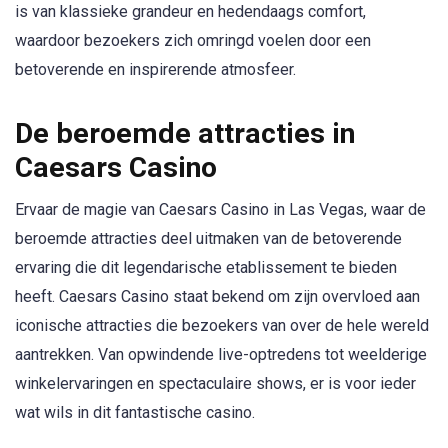
is van klassieke grandeur en hedendaags comfort,
waardoor bezoekers zich omringd voelen door een
betoverende en inspirerende atmosfeer.
De beroemde attracties in
Caesars Casino
Ervaar de magie van Caesars Casino in Las Vegas, waar de
beroemde attracties deel uitmaken van de betoverende
ervaring die dit legendarische etablissement te bieden
heeft. Caesars Casino staat bekend om zijn overvloed aan
iconische attracties die bezoekers van over de hele wereld
aantrekken. Van opwindende live-optredens tot weelderige
winkelervaringen en spectaculaire shows, er is voor ieder
wat wils in dit fantastische casino.