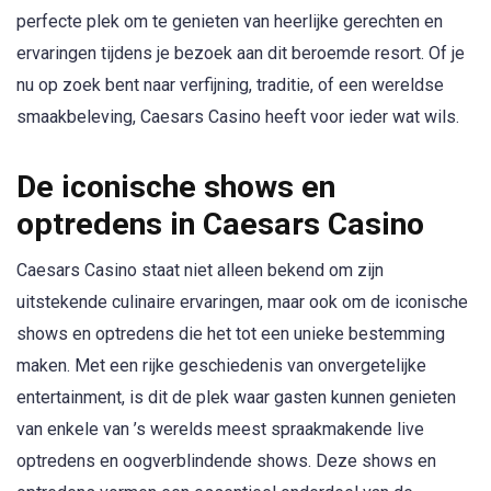
perfecte plek om te genieten van heerlijke gerechten en
ervaringen tijdens je bezoek aan dit beroemde resort. Of je
nu op zoek bent naar verfijning, traditie, of een wereldse
smaakbeleving, Caesars Casino heeft voor ieder wat wils.
De iconische shows en
optredens in Caesars Casino
Caesars Casino staat niet alleen bekend om zijn
uitstekende culinaire ervaringen, maar ook om de iconische
shows en optredens die het tot een unieke bestemming
maken. Met een rijke geschiedenis van onvergetelijke
entertainment, is dit de plek waar gasten kunnen genieten
van enkele van ’s werelds meest spraakmakende live
optredens en oogverblindende shows. Deze shows en