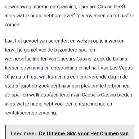
gewoonweg ultieme ontspanning, Caesars Casino heeft
alles wat je nodig hebt om jezelf te verwennen en tot rust te
komen.
Laat het gevoel van sereniteit en welzijn op je inwerken
terwijl je geniet van de bijzondere spa- en
wellnessfaciliteiten van Caesars Casino. Zoek de balans
tussen opwinding en ontspanning in het hart van Las Vegas.
Of je nu tot rust wilt komen na een enerverende dag in de
stad of juist op zoek bent naar een plek om te herbronnen,
de spa- en wellnessfaciliteiten van Caesars Casino bieden
alles wat je nodig hebt voor een ontspannende en
revitaliserende ervaring.
Lees meer
De Ultieme Gids voor Het Claimen van