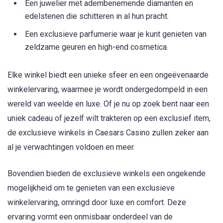
Een juwelier met adembenemende diamanten en
edelstenen die schitteren in al hun pracht.
Een exclusieve parfumerie waar je kunt genieten van
zeldzame geuren en high-end cosmetica.
Elke winkel biedt een unieke sfeer en een ongeëvenaarde
winkelervaring, waarmee je wordt ondergedompeld in een
wereld van weelde en luxe. Of je nu op zoek bent naar een
uniek cadeau of jezelf wilt trakteren op een exclusief item,
de exclusieve winkels in Caesars Casino zullen zeker aan
al je verwachtingen voldoen en meer.
Bovendien bieden de exclusieve winkels een ongekende
mogelijkheid om te genieten van een exclusieve
winkelervaring, omringd door luxe en comfort. Deze
ervaring vormt een onmisbaar onderdeel van de