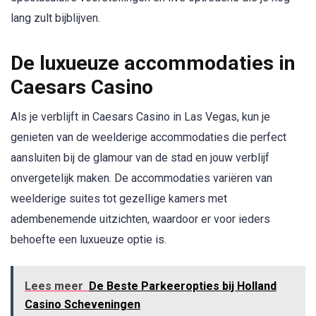
lang zult bijblijven.
De luxueuze accommodaties in
Caesars Casino
Als je verblijft in Caesars Casino in Las Vegas, kun je
genieten van de weelderige accommodaties die perfect
aansluiten bij de glamour van de stad en jouw verblijf
onvergetelijk maken. De accommodaties variëren van
weelderige suites tot gezellige kamers met
adembenemende uitzichten, waardoor er voor ieders
behoefte een luxueuze optie is.
Lees meer
De Beste Parkeeropties bij Holland
Casino Scheveningen