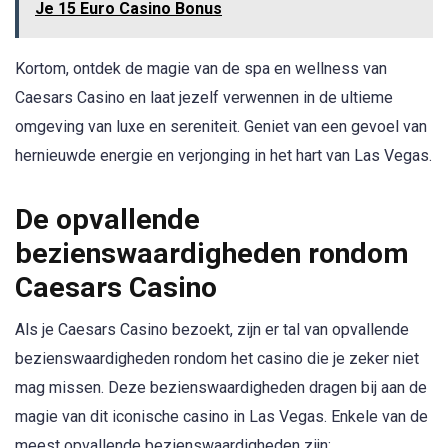
Je 15 Euro Casino Bonus
Kortom, ontdek de magie van de spa en wellness van
Caesars Casino en laat jezelf verwennen in de ultieme
omgeving van luxe en sereniteit. Geniet van een gevoel van
hernieuwde energie en verjonging in het hart van Las Vegas.
De opvallende
bezienswaardigheden rondom
Caesars Casino
Als je Caesars Casino bezoekt, zijn er tal van opvallende
bezienswaardigheden rondom het casino die je zeker niet
mag missen. Deze bezienswaardigheden dragen bij aan de
magie van dit iconische casino in Las Vegas. Enkele van de
meest opvallende bezienswaardigheden zijn: