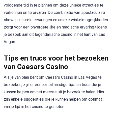
voldoende tijd in te plannen om deze unieke attracties te
verkennen en te ervaren. De combinatie van spectaculaire
shows, culturele ervaringen en unieke winkelmogelijkheden
zorgt voor een onvergetelijke en magische ervaring tijdens
je bezoek aan dit legendarische casino in het hart van Las
Vegas.
Tips en trucs voor het bezoeken
van Caesars Casino
Als je van plan bent om Caesars Casino in Las Vegas te
bezoeken, zijn er een aantal handige tips en trucs die je
kunnen helpen om het meeste uit je bezoek te halen. Hier
zijn enkele suggesties die je kunnen helpen om optimaal
van je tijd in het casino te genieten: