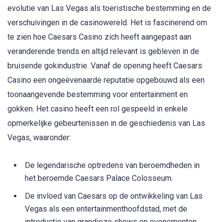
evolutie van Las Vegas als toeristische bestemming en de
verschuivingen in de casinowereld. Het is fascinerend om
te zien hoe Caesars Casino zich heeft aangepast aan
veranderende trends en altijd relevant is gebleven in de
bruisende gokindustrie. Vanaf de opening heeft Caesars
Casino een ongeëvenaarde reputatie opgebouwd als een
toonaangevende bestemming voor entertainment en
gokken. Het casino heeft een rol gespeeld in enkele
opmerkelijke gebeurtenissen in de geschiedenis van Las
Vegas, waaronder:
De legendarische optredens van beroemdheden in
het beroemde Caesars Palace Colosseum.
De invloed van Caesars op de ontwikkeling van Las
Vegas als een entertainmenthoofdstad, met de
introductie van grandioze shows en evenementen.