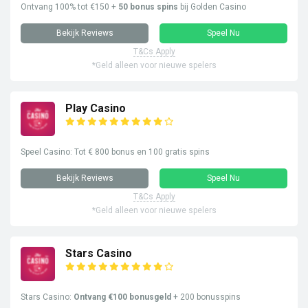
Ontvang 100% tot €150 +
50 bonus spins
bij Golden Casino
Bekijk Reviews
Speel Nu
T&Cs Apply
*Geld alleen voor nieuwe spelers
Play Casino
Speel Casino: Tot € 800 bonus en 100 gratis spins
Bekijk Reviews
Speel Nu
T&Cs Apply
*Geld alleen voor nieuwe spelers
Stars Casino
Stars Casino:
Ontvang €100 bonusgeld
+ 200 bonusspins