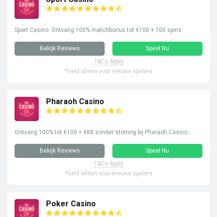
Sport Casino: Ontvang 100% matchbonus tot €100 + 100 spins
Bekijk Reviews
Speel Nu
T&Cs Apply
*Geld alleen voor nieuwe spelers
Pharaoh Casino
Ontvang 100% tot €100 + €88 zonder storting bij Pharaoh Casino
Bekijk Reviews
Speel Nu
T&Cs Apply
*Geld alleen voor nieuwe spelers
Poker Casino