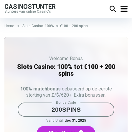
CASINOSTUNTER
Stunters van online Casino's
Home
»
Slots Casino: 100% tot €100 + 200 spins
Welcome Bonus
Slots Casino: 100% tot €100 + 200
spins
100% matchbonus
gebaseerd op de eerste
storting van £/$/€20+. Extra bonussen.
Bonus Code
200SPINS
Valid Until:
dec 31, 2025