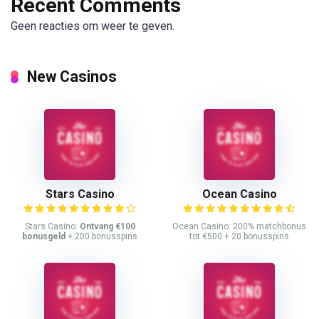
Recent Comments
Geen reacties om weer te geven.
New Casinos
Stars Casino
Ocean Casino
Stars Casino:
Ontvang €100
Ocean Casino: 200% matchbonus
bonusgeld
+ 200 bonusspins
tot €500 + 20 bonusspins