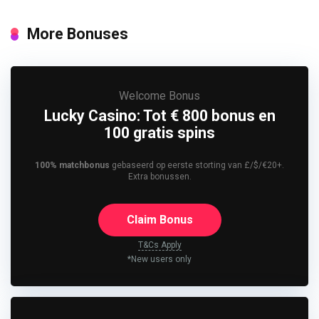
More Bonuses
Welcome Bonus
Lucky Casino: Tot € 800 bonus en
100 gratis spins
100% matchbonus
gebaseerd op eerste storting van £/$/€20+.
Extra bonussen.
Claim Bonus
T&Cs Apply
*New users only