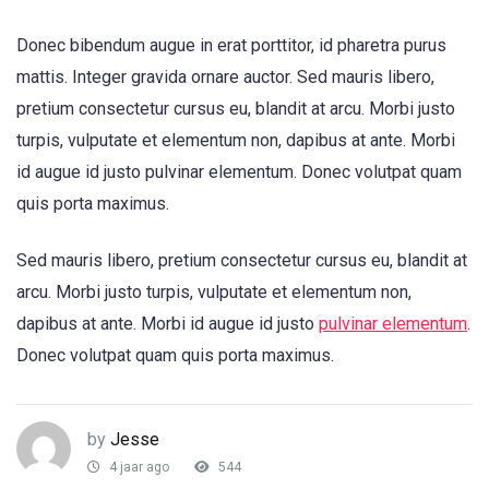
Donec bibendum augue in erat porttitor, id pharetra purus
mattis. Integer gravida ornare auctor. Sed mauris libero,
pretium consectetur cursus eu, blandit at arcu. Morbi justo
turpis, vulputate et elementum non, dapibus at ante. Morbi
id augue id justo pulvinar elementum. Donec volutpat quam
quis porta maximus.
Sed mauris libero, pretium consectetur cursus eu, blandit at
arcu. Morbi justo turpis, vulputate et elementum non,
dapibus at ante. Morbi id augue id justo
pulvinar elementum
.
Donec volutpat quam quis porta maximus.
by
Jesse
4 jaar ago
544