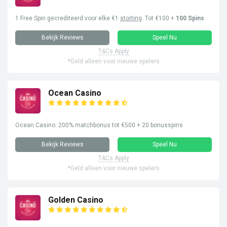
1 Free Spin gecrediteerd voor elke €1
storting
. Tot €100 +
100 Spins
Bekijk Reviews
Speel Nu
T&Cs Apply
*Geld alleen voor nieuwe spelers
Ocean Casino
Ocean Casino: 200% matchbonus tot €500 + 20 bonusspins
Bekijk Reviews
Speel Nu
T&Cs Apply
*Geld alleen voor nieuwe spelers
Golden Casino