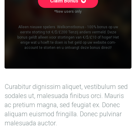
Claim Bonus
*New users only
Alleen nieuwe spelers. Welkomstbonus - 100% bonus op uw
eerste storting tot €/$/£200 Tenzij anders vermeld. Deze
bonus geldt alleen voor stortingen van €/$/£10 of hoger! Het
enige wat u hoeft te doen is het geld op uw website.com-
account te storten en u ontvangt deze bonus direct!
Curabitur dignissim aliquet, vestibulum sed
sodales ut, malesuada finibus orci. Mauris
ac pretium magna, sed feugiat ex. Donec
aliquam euismod fringilla. Donec pulvinar
malesuada auctor.