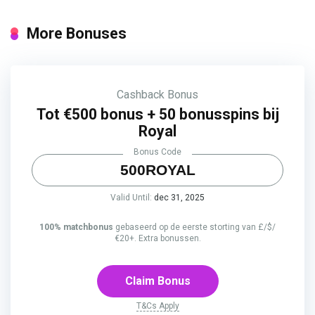
More Bonuses
Cashback Bonus
Tot €500 bonus + 50 bonusspins bij
Royal
Bonus Code
500ROYAL
Valid Until:
dec 31, 2025
100% matchbonus
gebaseerd op de eerste storting van £/$/
€20+. Extra bonussen.
Claim Bonus
T&Cs Apply