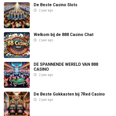
De Beste Casino Slots
2 jaar ago
Welkom bij de 888 Casino Chat
2 jaar ago
DE SPANNENDE WERELD VAN 888
CASINO
2 jaar ago
De Beste Gokkasten bij 7Red Casino
2 jaar ago