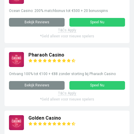
Ocean Casino: 200% matchbonus tot €500 + 20 bonusspins
Bekijk Reviews
Speel Nu
T&Cs Apply
*Geld alleen voor nieuwe spelers
Pharaoh Casino
Ontvang 100% tot €100 + €88 zonder storting bij Pharaoh Casino
Bekijk Reviews
Speel Nu
T&Cs Apply
*Geld alleen voor nieuwe spelers
Golden Casino