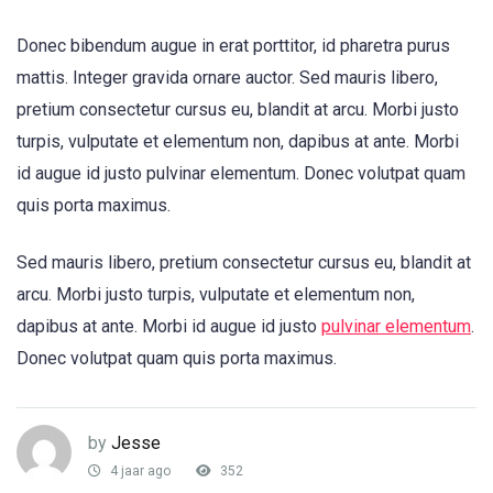
Donec bibendum augue in erat porttitor, id pharetra purus
mattis. Integer gravida ornare auctor. Sed mauris libero,
pretium consectetur cursus eu, blandit at arcu. Morbi justo
turpis, vulputate et elementum non, dapibus at ante. Morbi
id augue id justo pulvinar elementum. Donec volutpat quam
quis porta maximus.
Sed mauris libero, pretium consectetur cursus eu, blandit at
arcu. Morbi justo turpis, vulputate et elementum non,
dapibus at ante. Morbi id augue id justo
pulvinar elementum
.
Donec volutpat quam quis porta maximus.
by
Jesse
4 jaar ago
352